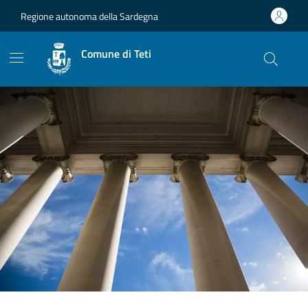
Vai ai contenuti
Vai al footer
Regione autonoma della Sardegna
Comune di Teti