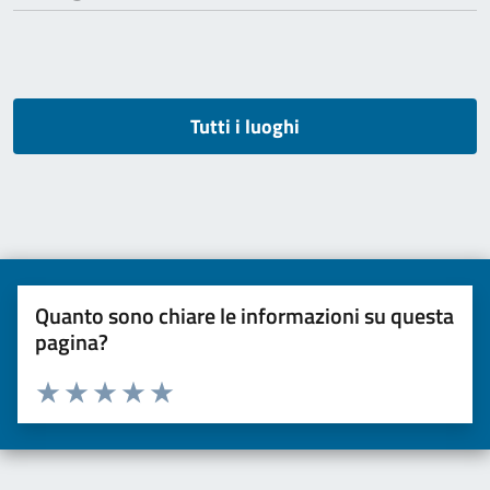
Tutti i luoghi
Quanto sono chiare le informazioni su questa
pagina?
Valuta da 1 a 5 stelle la pagina
Valuta una stella su 5
Valuta 2 stelle su 5
Valuta 3 stelle su 5
Valuta 4 stelle su 5
Valuta 5 stelle su 5