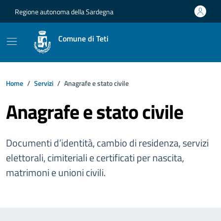
Vai ai contenuti
Vai al footer
Regione autonoma della Sardegna
Comune di Teti
Home
Servizi
Anagrafe e stato civile
Anagrafe e stato civile
Documenti d’identità, cambio di residenza, servizi
elettorali, cimiteriali e certificati per nascita,
matrimoni e unioni civili.