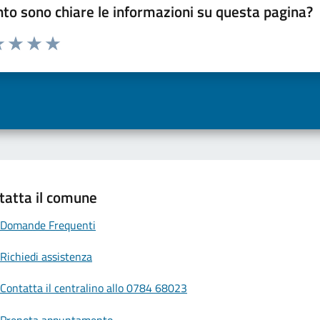
to sono chiare le informazioni su questa pagina?
a 1 a 5 stelle la pagina
 una stella su 5
luta 2 stelle su 5
Valuta 3 stelle su 5
Valuta 4 stelle su 5
Valuta 5 stelle su 5
tatta il comune
Domande Frequenti
Richiedi assistenza
Contatta il centralino allo 0784 68023
Prenota appuntamento