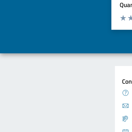
Quan
Valuta d
Valuta
Va
Con