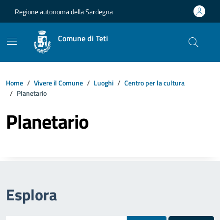
Vai ai contenuti
Vai al footer
Regione autonoma della Sardegna
Comune di Teti
Home
Vivere il Comune
Luoghi
Centro per la cultura
Planetario
Planetario
Esplora