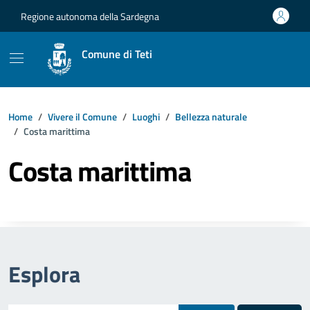
Vai ai contenuti
Vai al footer
Regione autonoma della Sardegna
Comune di Teti
Home
Vivere il Comune
Luoghi
Bellezza naturale
Costa marittima
Costa marittima
Esplora