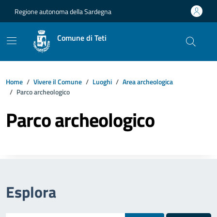
Vai ai contenuti
Vai al footer
Regione autonoma della Sardegna
Comune di Teti
Home
Vivere il Comune
Luoghi
Area archeologica
Parco archeologico
Parco archeologico
Esplora