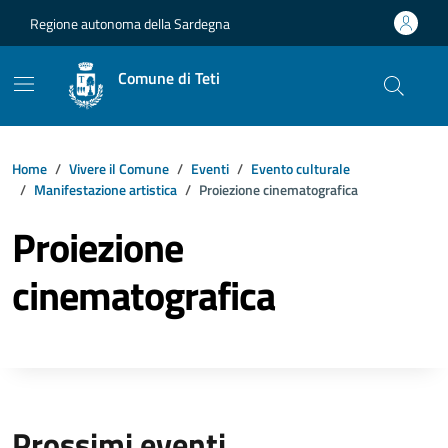
Vai ai contenuti
Vai al footer
Regione autonoma della Sardegna
Comune di Teti
Home
Vivere il Comune
Eventi
Evento culturale
Manifestazione artistica
Proiezione cinematografica
Proiezione
cinematografica
Prossimi eventi