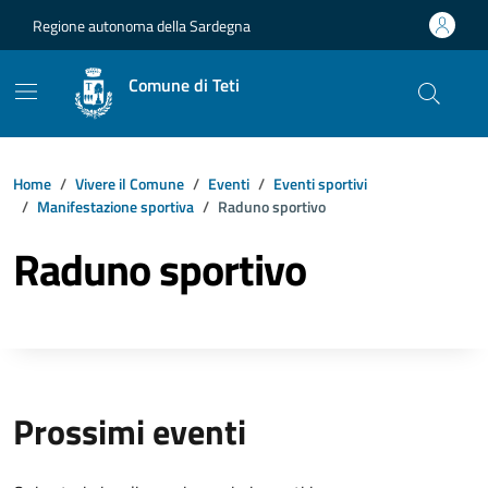
Vai ai contenuti
Vai al footer
Regione autonoma della Sardegna
Comune di Teti
Home
Vivere il Comune
Eventi
Eventi sportivi
Manifestazione sportiva
Raduno sportivo
Raduno sportivo
Prossimi eventi