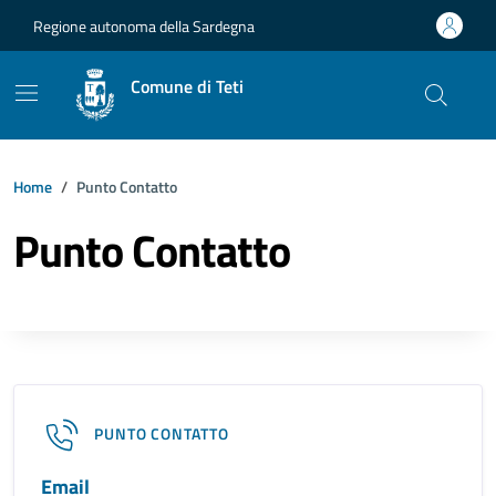
Vai ai contenuti
Vai al footer
Regione autonoma della Sardegna
Comune di Teti
Home
Punto Contatto
Punto Contatto
PUNTO CONTATTO
Email