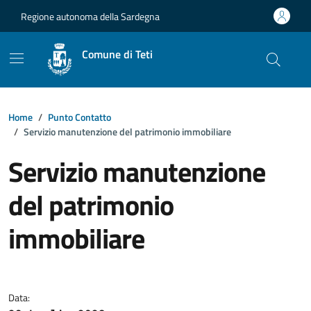
Vai ai contenuti
Vai al footer
Regione autonoma della Sardegna
Comune di Teti
Home
Punto Contatto
Servizio manutenzione del patrimonio immobiliare
Servizio manutenzione
del patrimonio
immobiliare
Dettagli della notizia
Data: