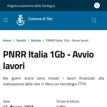
Vai ai contenuti
Vai al footer
Regione autonoma della Sardegna
Comune di Teti
Home
Novità
Notizie
PNRR Italia 1Gb - Avvio lavori
PNRR Italia 1Gb - Avvio
lavori
Dettagli della notizia
Nei giorni scorsi sono iniziati i lavori finalizzati alla
realizzazione della rete in fibra con tecnologia FTTH.
Data:
Tempo di lettura:
1 Min
17 Marzo 2025