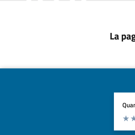
La pag
Quan
Valuta d
Valuta
Va