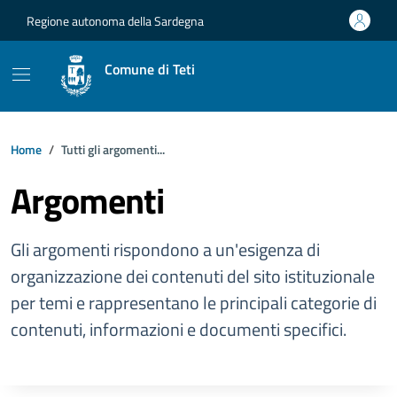
Vai ai contenuti
Vai al footer
Regione autonoma della Sardegna
Comune di Teti
Home
Tutti gli argomenti...
Argomenti
Gli argomenti rispondono a un'esigenza di
organizzazione dei contenuti del sito istituzionale
per temi e rappresentano le principali categorie di
contenuti, informazioni e documenti specifici.