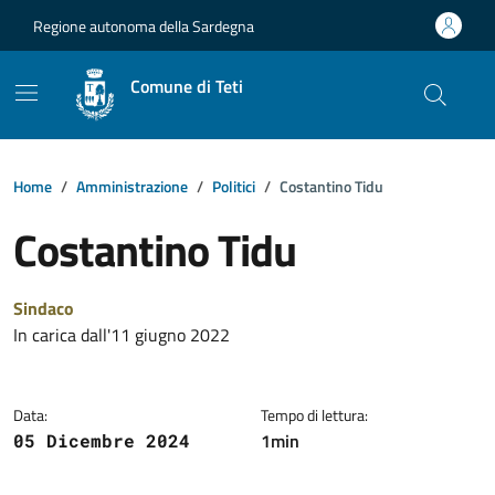
Vai ai contenuti
Vai al footer
Regione autonoma della Sardegna
Comune di Teti
Home
Amministrazione
Politici
Costantino Tidu
Costantino Tidu
Dettagli della notizia
Sindaco
In carica dall'11 giugno 2022
Data:
Tempo di lettura:
1min
05 Dicembre 2024