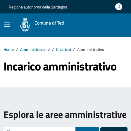
Vai ai contenuti
Vai al footer
Regione autonoma della Sardegna
Comune di Teti
Home
Amministrazione
Incarichi
Amministrativo
Incarico amministrativo
Esplora le aree amministrative