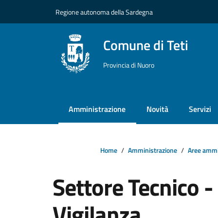
Vai ai contenuti
Vai al footer
Regione autonoma della Sardegna
Comune di Teti
Provincia di Nuoro
Amministrazione
Novità
Servizi
Home
Amministrazione
Aree ammi
Settore Tecnico 
Vigilanza