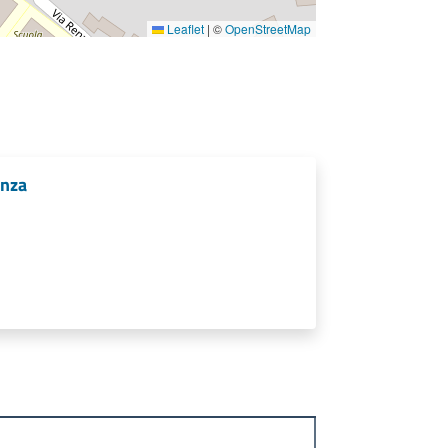
Leaflet
|
©
OpenStreetMap
anza