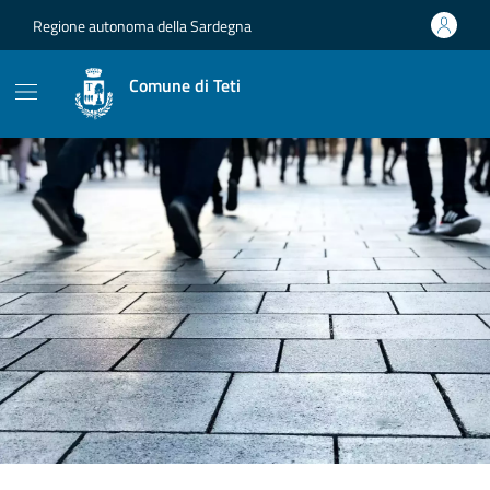
Vai ai contenuti
Vai al footer
Regione autonoma della Sardegna
Comune di Teti