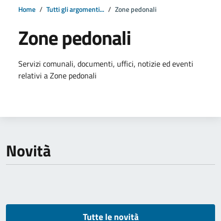
Home
Tutti gli argomenti...
Zone pedonali
Zone pedonali
Dettagli della notizia
Servizi comunali, documenti, uffici, notizie ed eventi
relativi a Zone pedonali
Novità
Tutte le novità