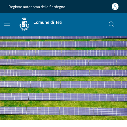
Vai ai contenuti
Vai al footer
Regione autonoma della Sardegna
Comune di Teti