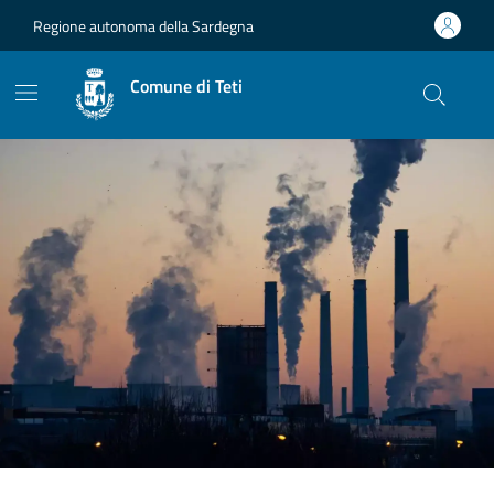
Vai ai contenuti
Vai al footer
Regione autonoma della Sardegna
Comune di Teti