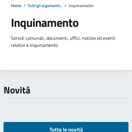
Home
Tutti gli argomenti...
Inquinamento
Inquinamento
Dettagli della notizia
Servizi comunali, documenti, uffici, notizie ed eventi
relativi a Inquinamento
Novità
Tutte le novità