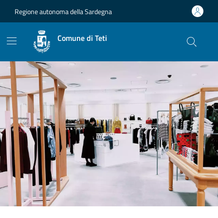
Vai ai contenuti
Vai al footer
Regione autonoma della Sardegna
Comune di Teti