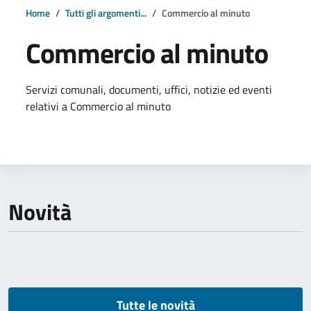
Home
Tutti gli argomenti...
Commercio al minuto
Commercio al minuto
Dettagli della notizia
Servizi comunali, documenti, uffici, notizie ed eventi
relativi a Commercio al minuto
Novità
Tutte le novità