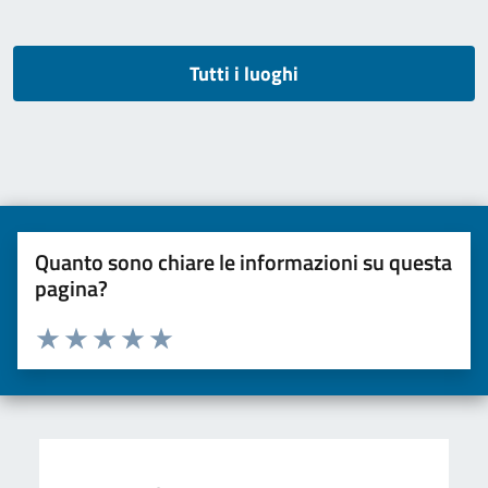
Tutti i luoghi
Quanto sono chiare le informazioni su questa
pagina?
Valuta da 1 a 5 stelle la pagina
Valuta una stella su 5
Valuta 2 stelle su 5
Valuta 3 stelle su 5
Valuta 4 stelle su 5
Valuta 5 stelle su 5