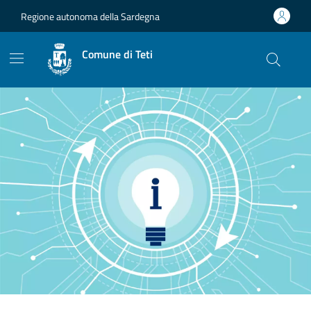
Vai ai contenuti
Vai al footer
Regione autonoma della Sardegna
Comune di Teti