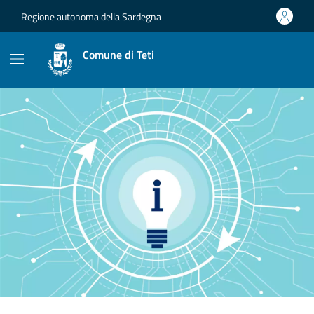
Vai ai contenuti
Vai al footer
Regione autonoma della Sardegna
Comune di Teti